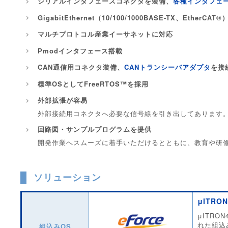
シリアルインタフェースコネクタを装備、
各種インタフェ
GigabitEthernet（10/100/1000BASE-TX、EtherC
マルチプロトコル産業イーサネットに対応
Pmodインタフェース搭載
CAN通信用コネクタ装備、
CANトランシーバアダプタ
を接
標準OSとしてFreeRTOS™を採用
外部拡張が容易
外部接続用コネクタへ必要な信号線を引き出してあります
回路図・サンプルプログラムを提供
開発作業へスムーズに着手いただけるとともに、教育や研
ソリューション
μITRON
μITR
れた組込
組込みOS