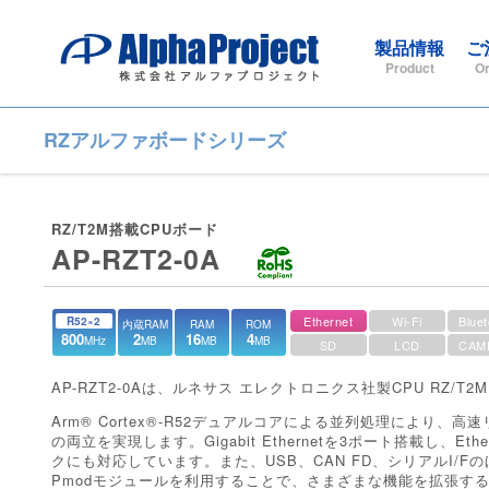
製品情報
ご
Product
Or
RZアルファボードシリーズ
RZ/T2M搭載CPUボード
AP-RZT2-0A
Ethernet
Wi-Fi
Bluet
R52×2
内蔵RAM
RAM
ROM
800
2
16
4
MHz
MB
MB
MB
SD
LCD
CAM
AP-RZT2-0Aは、ルネサス エレクトロニクス社製CPU RZ/T
Arm® Cortex®-R52デュアルコアによる並列処理により
の両立を実現します。Gigabit Ethernetを3ポート搭載し、E
クにも対応しています。また、USB、CAN FD、シリアルI/F
Pmodモジュールを利⽤することで、さまざまな機能を拡張す