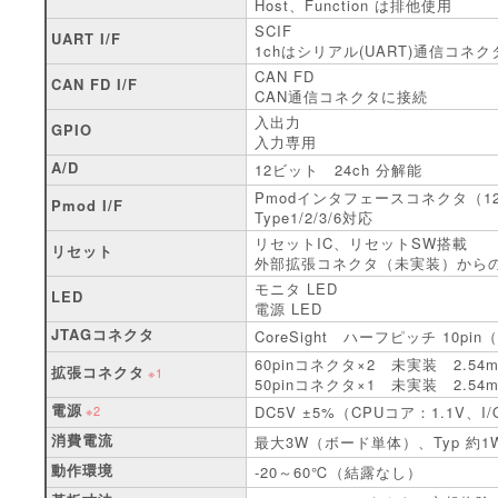
Host、Function は排他使用
SCIF
UART I/F
1chはシリアル(UART)通信コネ
CAN FD
CAN FD I/F
CAN通信コネクタに接続
入出力
GPIO
入力専用
A/D
12ビット 24ch 分解能
Pmodインタフェースコネクタ（12
Pmod I/F
Type1/2/3/6対応
リセットIC、リセットSW搭載
リセット
外部拡張コネクタ（未実装）から
モニタ LED
LED
電源 LED
JTAGコネクタ
CoreSight ハーフピッチ 10pin
60pinコネクタ×2 未実装 2.54
拡張コネクタ
※1
50pinコネクタ×1 未実装 2.54
電源
※2
DC5V ±5%（CPUコア：1.1V、I/
消費電流
最大3W（ボード単体）、Typ 約1
動作環境
-20～60℃（結露なし）