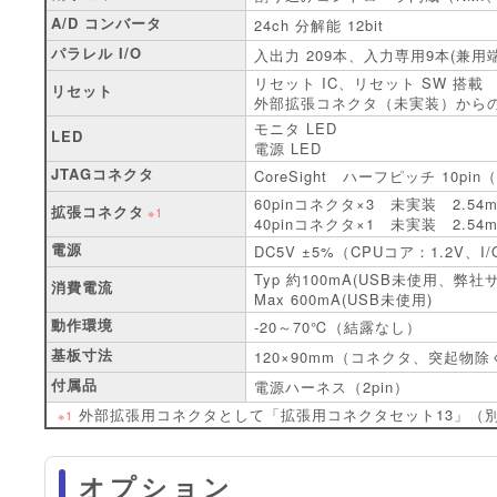
A/D コンバータ
24ch 分解能 12bit
パラレル I/O
入出力 209本、入力専用9本(兼用
リセット IC、リセット SW 搭載
リセット
外部拡張コネクタ（未実装）から
モニタ LED
LED
電源 LED
JTAGコネクタ
CoreSight ハーフピッチ 10pin
60pinコネクタ×3 未実装 2.54
拡張コネクタ
※1
40pinコネクタ×1 未実装 2.54
電源
DC5V ±5%（CPUコア：1.2V、I/
Typ 約100mA(USB未使用、弊
消費電流
Max 600mA(USB未使用)
動作環境
-20～70℃（結露なし）
基板寸法
120×90mm（コネクタ、突起物除
付属品
電源ハーネス（2pin）
外部拡張用コネクタとして「拡張用コネクタセット13」（
※1
オプション