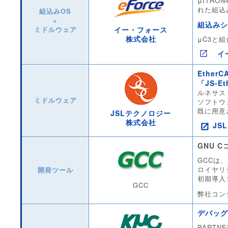
μITR
れた組込
組込みOS
+
組込みシ
イー・フォース
ミドルウェア
株式会社
μC3と
イ
Ethe
「JS-Et
ルネサス 
ミドルウェア
ソフトウ
既に用意
JSLテクノロジー
株式会社
JS
GNU 
GCCは
ロイヤリテ
開発ツール
初期導入
GCC
弊社コン
デバッグ
PARTN