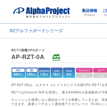
製品情報
ご
Product
Or
RZアルファボードシリーズ
RZ/T1搭載CPUボード
AP-RZT-0A
Ethernet
Wi-Fi
R4F
M3
内蔵RAM
RAM
ROM
600
150
1.5
16
4
MHz
MHz
MB
MB
MB
SD
LCD
AP-RZT-0Aは、ルネサス エレクトロニクス社製CPU RZ/T
RZ/T1はCortex®-R4Fを採用し、最大600MHzの高速動作が
キャッシュを使用しない密結合メモリを搭載しているため、高
できます。産業イーサネット通信用アクセラレータ「R-INエ