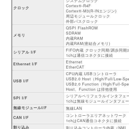
システムクロック
Cortex®-R4F
クロック
Cortex®-M3(R-INエンジン)
周辺モジュールクロック
外部バスクロック
QSPI FlashROM
SDRAM
メモリ
内蔵RAM
内蔵RAM(密結合メモリ)
FIFO内蔵 クロック同期/調歩同期
シリアル I/F
1chは通信コネクタに接続
Ethernet
Ethernet I/F
EtherCAT
CPU内蔵 USBコントローラ
USB2.0 Host（High/Full/Low-
USB I/F
USB2.0 Function（High/Full-
Host、Function は排他使用
シリアルペリフェラルインタフェ
SPI I/F
1chは無線モジュールインタフェ
無線モジュールI/F
無線LAN
コントローラエリアネットワーク
CAN I/F
1chはCAN通信コネクタに接続
割り込み
割り込みコントローラ内蔵（NMI、IRQ