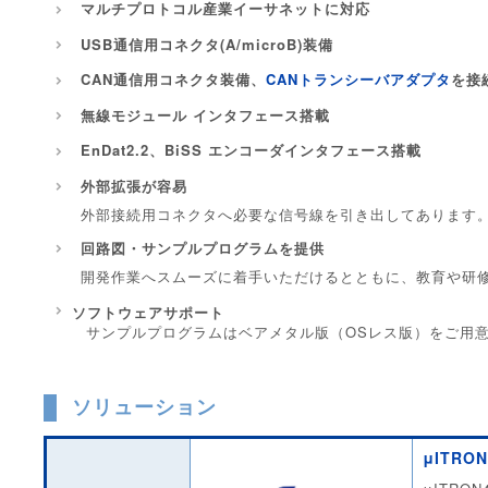
マルチプロトコル産業イーサネットに対応
USB通信用コネクタ(A/microB)装備
CAN通信用コネクタ装備、
CANトランシーバアダプタ
を接
無線モジュール インタフェース搭載
EnDat2.2、BiSS エンコーダインタフェース搭載
外部拡張が容易
外部接続用コネクタへ必要な信号線を引き出してあります
回路図・サンプルプログラムを提供
開発作業へスムーズに着手いただけるとともに、教育や研
ソフトウェアサポート
サンプルプログラムはベアメタル版（OSレス版）をご用
ソリューション
μITRON