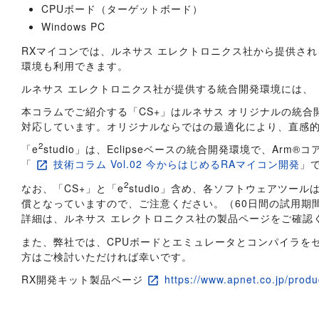
CPUボード（ターゲットボード）
Windows PC
RXマイコンでは、ルネサス エレクトロニクス社から提供さ
環境も利用できます。
ルネサス エレクトロニクス社が提供する統合開発環境には、「
本コラムでご紹介する「CS+」はルネサス オリジナルの統合開
対応しています。オリジナルならではの最適化により、直感
2
「e
studio」は、Eclipseベースの統合開発環境で、Ar
「
技術コラム Vol.02 今からはじめるRAマイコン開発
」
2
なお、「CS+」と「e
studio」含め、各ソフトウェアツー
償となっていますので、ご注意ください。（60日間の試用期
詳細は、ルネサス エレクトロニクス社の製品ページをご確認
また、弊社では、CPUボードとエミュレータとコンパイラを
方はご検討いただければ幸いです。
RX開発キット製品ページ
https://www.apnet.co.jp/produc