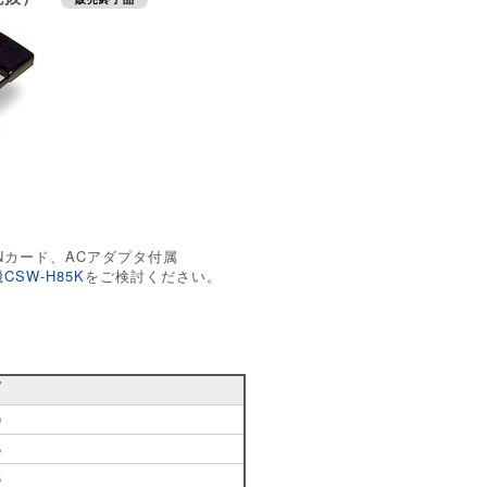
ANカード、ACアダプタ付属
機
CSW-H85K
をご検討ください。
プ
0
5
5