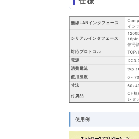
仕様
Comp
無線LANインタフェース
イン
120
シリアルインタフェース
16p
信号詳
対応プロトコル
TCP
電源
DC3.
消費電流
typ
使用温度
0～
寸法
60×
CF
付属品
レセ
使用例