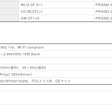
WLI2-CF-S11
PRISM2.
CG-WLCFL11
PRISM3.
GW-CF11H
PRISM2.
 802.11b、Wi-Fi compliant
0～2.4835GHz ISM Band
～300m(屋外)、35～50m(屋内)
A(typ) 320mA(max)
(201NY05215029)、FCCクラスB、CEマーク