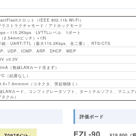
actFlashスロット（IEEE 802.11b Wi-Fi）
フラストラクチャモード / アドホックモード
0bps～115.2Kbps LVTTLレベル 1ポート
in（2.54mmピッチ）×1列
細 : UART/TTL（最大115.2Kbps、全二重）、RTS/CTS
/IP、UDP、ICMP、ARP、DHCP、WEP
3V ±0.3V
 10mA（無線LANカード含まず）
70℃（結露なし）
49.5×7.6mmmm（コネクタ、突起物除く）
無線LANカード、コンフィグレータソフト、ターミナルソフト、マニュアル
プタクル）
評価ボード
EZL-90
¥19,800