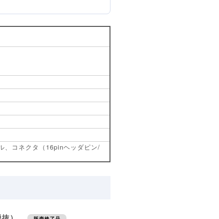
、コネクタ（16pinヘッダピン/
（税抜）
販売終了品