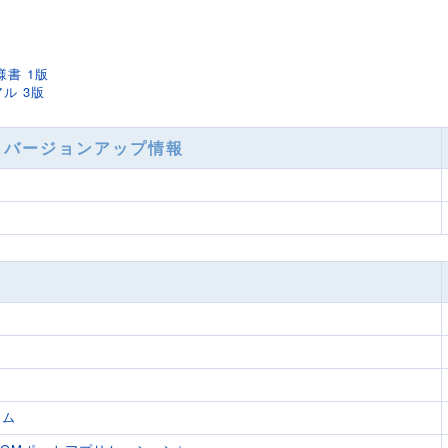
様書 1版
ル 3版
ェア バージョンアップ情報
ラム