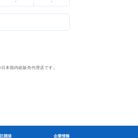
-
-
s社の日本国内総販売代理店です。
託開発
企業情報