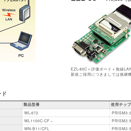
EZL-80C＋評価ボード＋無線L
新規ご採用につきましては後継
ード
製品型番
使用チッ
WL-672
PRISM3.
WL1100C-CF
PRISM2.
※
WN-B11/CFL
PRISM2.